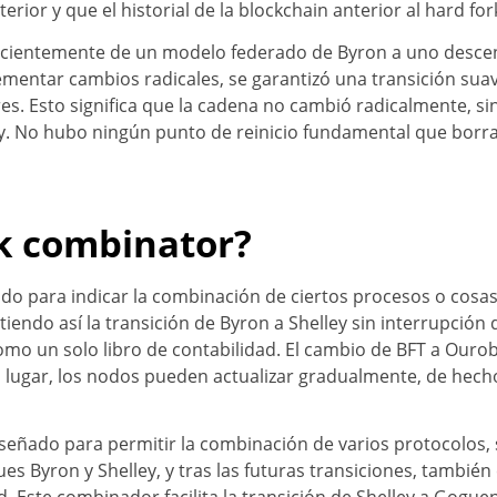
terior y que el historial de la blockchain anterior al hard fo
ecientemente de un modelo federado de Byron a uno descent
lementar cambios radicales, se garantizó una transición su
res. Esto significa que la cadena no cambió radicalmente, s
y. No hubo ningún punto de reinicio fundamental que borrara
k combinator?
ado para indicar la combinación de ciertos procesos o cosa
endo así la transición de Byron a Shelley sin interrupción d
omo un solo libro de contabilidad. El cambio de BFT a Ouro
 lugar, los nodos pueden actualizar gradualmente, de hech
señado para permitir la combinación de varios protocolos, si
s Byron y Shelley, y tras las futuras transiciones, tambi
. Este combinador facilita la transición de Shelley a Goguen