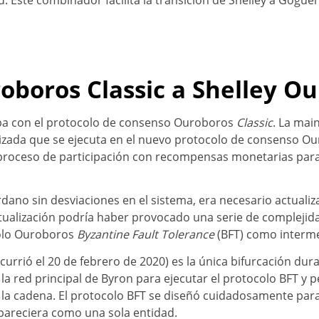
oboros Classic a Shelley O
aba con el protocolo de consenso Ouroboros
Classic
. La mai
alizada que se ejecuta en el nuevo protocolo de consenso 
roceso de participación con recompensas monetarias para lo
ano sin desviaciones en el sistema, era necesario actualiz
ctualización podría haber provocado una serie de complejid
colo Ouroboros
Byzantine Fault Tolerance
(BFT) como interme
urrió el 20 de febrero de 2020) es la única bifurcación dura
 la red principal de Byron para ejecutar el protocolo BFT y 
a cadena. El protocolo BFT se diseñó cuidadosamente para q
pareciera como una sola entidad.