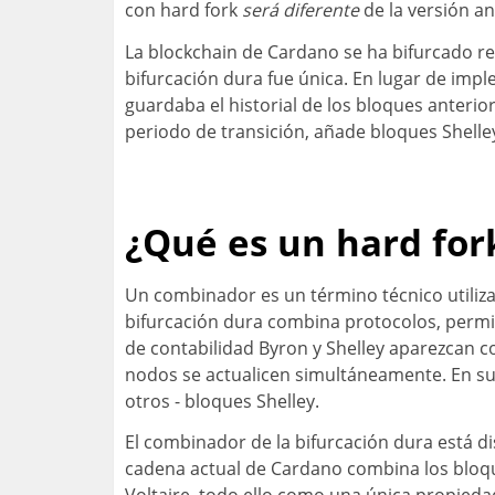
con hard fork
será diferente
de la versión an
La blockchain de Cardano se ha bifurcado r
bifurcación dura fue única. En lugar de imp
guardaba el historial de los bloques anterio
periodo de transición, añade bloques Shelle
¿Qué es un hard for
Un combinador es un término técnico utiliz
bifurcación dura combina protocolos, permiti
de contabilidad Byron y Shelley aparezcan c
nodos se actualicen simultáneamente. En su
otros - bloques Shelley.
El combinador de la bifurcación dura está di
cadena actual de Cardano combina los bloque
Voltaire, todo ello como una única propiedad