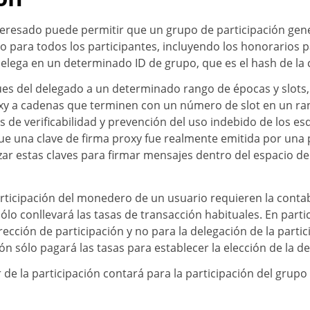
teresado puede permitir que un grupo de participación gene
 para todos los participantes, incluyendo los honorarios 
 delega en un determinado ID de grupo, que es el hash de la 
ues del delegado a un determinado rango de épocas y slots, 
oxy a cadenas que terminen con un número de slot en un rang
de verificabilidad y prevención del uso indebido de los es
que una clave de firma proxy fue realmente emitida por una 
izar estas claves para firmar mensajes dentro del espacio de
rticipación del monedero de un usuario requieren la contab
ólo conllevará las tasas de transacción habituales. En particu
cción de participación y no para la delegación de la partici
ación sólo pagará las tasas para establecer la elección de la d
r de la participación contará para la participación del grup