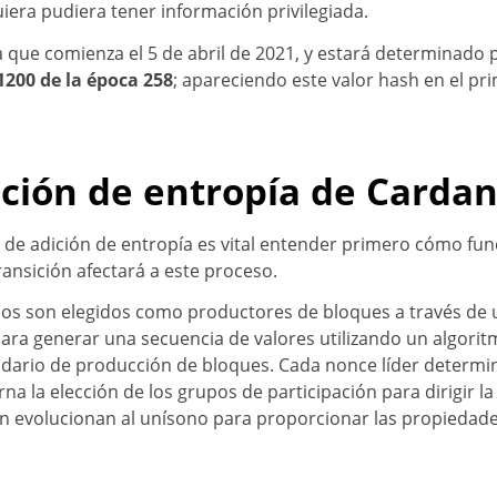
era pudiera tener información privilegiada.
 que comienza el 5 de abril de 2021, y estará determinado p
51200 de la época 258
; apareciendo este valor hash en el pr
ción de entropía de Carda
e adición de entropía es vital entender primero cómo fun
ansición afectará a este proceso.
os son elegidos como productores de bloques a través de 
s para generar una secuencia de valores utilizando un algor
endario de producción de bloques. Cada nonce líder determ
rna la elección de los grupos de participación para dirigir 
ción evolucionan al unísono para proporcionar las propieda