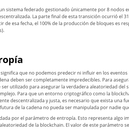
un sistema federado gestionado únicamente por 8 nodos en j
centralizada. La parte final de esta transición ocurrió el 3
rtir de esa fecha, el 100% de la producción de bloques es r
s).
ropía
gnifica que no podemos predecir ni influir en los eventos d
cadena deben ser completamente impredecibles. Para asegu
er utilizado para asegurar la verdadera aleatoriedad del s
omplejo. Para que un entorno criptográfico como la blockch
te descentralizada y justa, es necesario que exista una fu
n futura de la cadena no pueda ser manipulada por nadie q
dada por el parámetro de entropía. Esto representa algo i
 aleatoriedad de la blockchain. El valor de este parámetro 