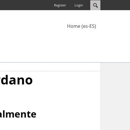
Register
Login
Home (es-ES)
rdano
talmente