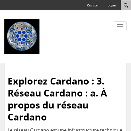
Register
Login
Toggl
naviga
Explorez Cardano : 3.
Réseau Cardano : a. À
propos du réseau
Cardano
Le réseau Cardano est une infrastructure technique