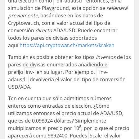
una elección como
"dir-adausd"
entonces, en la
simulación de Playground, esta opción se
rellenará
previamente
, basándose en los datos de
Cryptowat.ch, con el valor actual del tipo de
conversión
directo
ADA/USD. Puede encontrar
todos los pares de divisas soportados
aquí
https://api.cryptowat.ch/markets/kraken
También es posible obtener los tipos
inversos
de los
pares de divisas enumerados añadiendo el
prefijo
inv-
en su lugar. Por ejemplo,
"inv-
adausd"
devolvería el valor del tipo de conversión
USD/ADA.
Ten en cuenta que sólo admitimos números
enteros como entradas de elección. ¿Cómo
utilizamos entonces el precio actual de ADA/USD,
que es de 0,098924 dólares? Simplemente
8
multiplicamos el precio por 10
, por lo que el precio
aparecerá como 9892400. Puedes
Scale
el valor